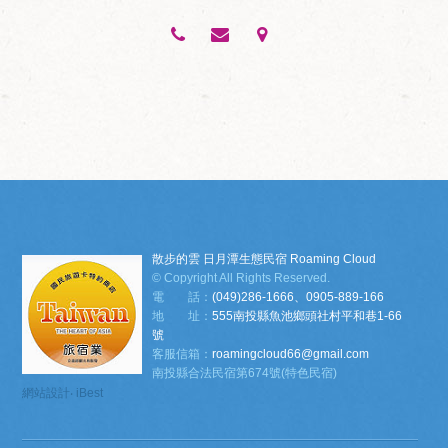
散步的雲 日月潭生態民宿 Roaming Cloud
© Copyright All Rights Reserved.
電 話：
(049)286-1666、0905-889-166
地 址：
555南投縣魚池鄉頭社村平和巷1-66
號
客服信箱：
roamingcloud66@gmail.com
南投縣合法民宿第674號(特色民宿)
網站設計
‧
iBest