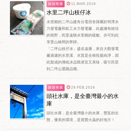
旅遊推薦
11.MAR.2016
水里二坪山枝仔冰
水里鄉的二坪山建有台電宿舍隸屬於明潭水
力發電廠和鉅工水力發電廠，此處擁有絕佳
的視野，民眾遠眺水里鄉的樣貌、亦可到此
享受山林間的寧靜。
「二坪山枝仔冰」盛名遠播，來自大觀發電
廠過濾的水里溪、水質是全南投最純淨，因
此製成的傳統冰品既便宜又美味，吸引民眾
到二坪山選購品嚐。
旅遊推薦
29.FEB.2016
頭社水庫，是全臺灣最小的水
庫
頭社水庫，是全臺灣最小的水庫，豐富的生
態，優美的環境，是賞螢火蟲的好地方！