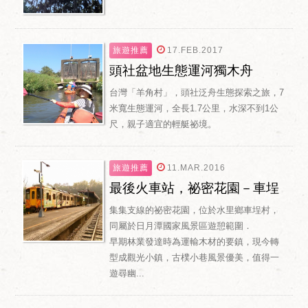
旅遊推薦
17.FEB.2017
頭社盆地生態運河獨木舟
台灣「羊角村」，頭社泛舟生態探索之旅，7
米寬生態運河，全長1.7公里，水深不到1公
尺，親子適宜的輕艇祕境。
旅遊推薦
11.MAR.2016
最後火車站，祕密花園－車埕
集集支線的祕密花園，位於水里鄉車埕村，
同屬於日月潭國家風景區遊憩範圍．
早期林業發達時為運輸木材的要鎮，現今轉
型成觀光小鎮，古樸小巷風景優美，值得一
遊尋幽...