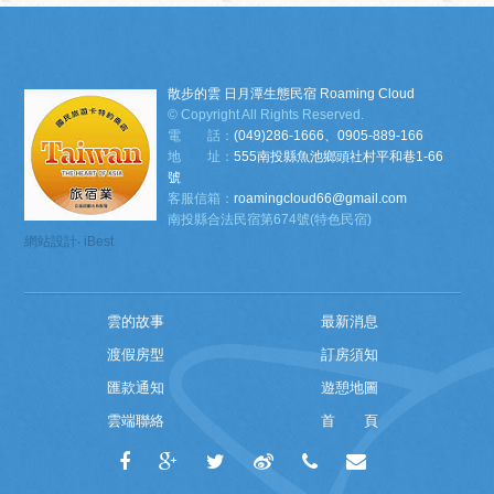
散步的雲 日月潭生態民宿 Roaming Cloud
© Copyright All Rights Reserved.
電 話：
(049)286-1666、0905-889-166
地 址：
555南投縣魚池鄉頭社村平和巷1-66
號
客服信箱：
roamingcloud66@gmail.com
南投縣合法民宿第674號(特色民宿)
網站設計
‧
iBest
雲的故事
最新消息
渡假房型
訂房須知
匯款通知
遊憩地圖
雲端聯絡
首 頁